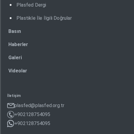
Plasfed Dergi
Plastikle İle İlgili Doğrular
Basın
Haberler
Galeri
Videolar
İletişim
plasfed@plasfed.org.tr
+902128754095
+902128754095