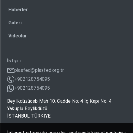
Haberler
Galeri
Videolar
İletişim
plasfed@plasfed.org.tr
+902128754095
+902128754095
Beylikdüzüosb Mah 10. Cadde No: 4 İç Kapı No: 4
Yakuplu Beylikdüzü
İSTANBUL TÜRKIYE
İnternet sitemizde çerezler vasıtasıyla kişisel verileriniz