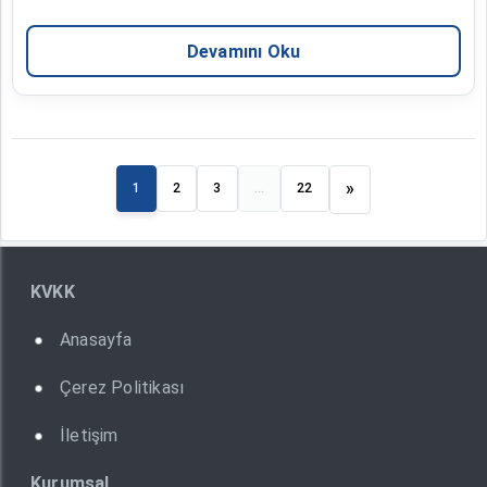
Devamını Oku
»
1
2
3
...
22
KVKK
Anasayfa
Çerez Politikası
İletişim
Kurumsal