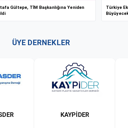
tafa Gültepe, TİM Başkanlığına Yeniden
Türkiye Ek
ldi
Büyüyece
ÜYE DERNEKLER
DER
KOMPOZİT