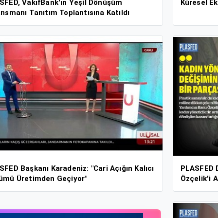
SFED, VakıfBank'ın Yeşil Dönüşüm
Küresel E
Finansmanı Tanıtım Toplantısına Katıldı
FED Başkanı Karadeniz: "Cari Açığın Kalıcı
PLASFED D
ümü Üretimden Geçiyor"
Özçelik'i A