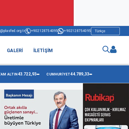
@plasfed.org.tr
+902128754095
+902128754095
GALERI
İLETIŞIM
43.722,93
44.789,33
TAM ALTIN
CUMHURİYET