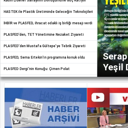
Kadın Liderler Sanayinin Dönüşümüne Güç Katıyor
HASTEK ile Plastik Üretiminde Geleceğin Teknolojileri
Previous
İHBİR ve PLASFED, ihracat odaklı iş birliği mesajı verdi
PLASFED’den, TET Yönetimine Nezaket Ziyareti
PLASFED'den Mustafa Gültepe'ye Tebrik Ziyareti
Pınar 
PLASFED, Sema Ertekin'in programına konuk oldu
Sanay
PLASFED Dergi'nin Konuğu: Çimen Polat