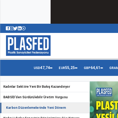
47,74
55,25
64,61
USD
EUR
GBP
GRAM
Kadınlar Sektöre Yeni Bir Bakış Kazandırıyor
BABSİD'den Sürdürülebilir Üretim Vurgusu
Karbon Düzenlemelerinde Yeni Dönem