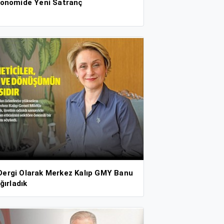
konomide Yeni Satranç
ergi Olarak Merkez Kalıp GMY Banu
ğırladık