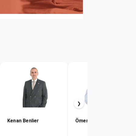
❯
Ömer Özkul
Selçuk Gülsün