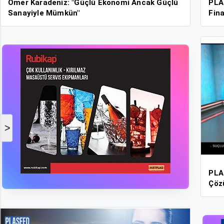
Ömer Karadeniz: "Güçlü Ekonomi Ancak Güçlü
PLA
Sanayiyle Mümkün"
>
PLAS
Çöz