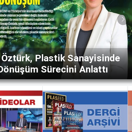
Nex
Aysun Eribol ile Kadın
icinin Gücünü Konuştuk