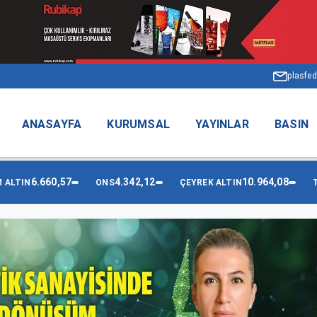
plasfed
ANASAYFA
KURUMSAL
YAYINLAR
BASIN
6.660,57
4.342,12
10.964,08
 ALTIN
ONS
ÇEYREK ALTIN