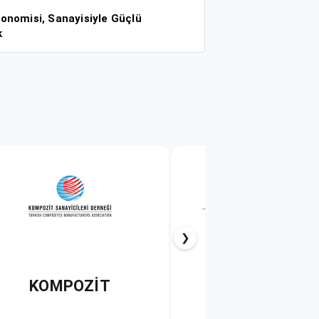
onomisi, Sanayisiyle Güçlü
k
❯
PAGDER
PLASİAD