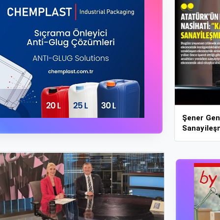
Şener Gen
Sanayileş