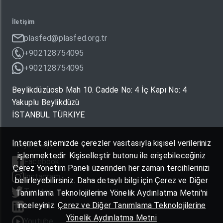
İletişim
plasfed@plasfed.org.tr
+902128754095
+902128754095
Beylikdüzüosb Mah 10. Cadde No: 4 İç Kapı No: 4
Yakuplu Beylikdüzü
İSTANBUL TÜRKIYE
İnternet sitemizde çerezler vasıtasıyla kişisel verileriniz
Sosyal Medya
işlenmektedir. Kişiselleştir butonu ile erişebileceğiniz
Facebook
Çerez Yönetim Paneli üzerinden her zaman tercihlerinizi
Instagram
belirleyebilirsiniz. Daha detaylı bilgi için Çerez ve Diğer
Twitter
Tanımlama Teknolojilerine Yönelik Aydınlatma Metni'ni
inceleyiniz.
Çerez ve Diğer Tanımlama Teknolojilerine
Linkedin
Yönelik Aydınlatma Metni
Youtube