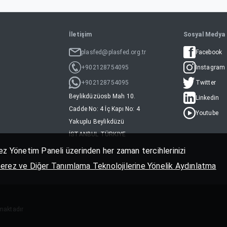
İletişim
Sosyal Medya
plasfed@plasfed.org.tr
Facebook
+902128754095
Instagram
+902128754095
Twitter
Beylikdüzüosb Mah 10.
Linkedin
Cadde No: 4 İç Kapı No: 4
Youtube
Yakuplu Beylikdüzü
İSTANBUL TÜRKIYE
erez Yönetim Paneli üzerinden her zaman tercihlerinizi
erez ve Diğer Tanımlama Teknolojilerine Yönelik Aydınlatma
nmaktadır