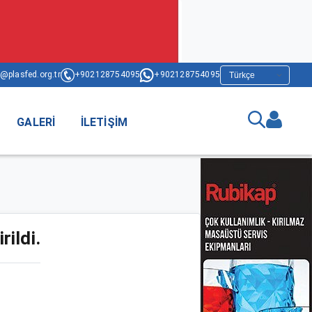
@plasfed.org.tr
+902128754095
+902128754095
GALERI
İLETIŞIM
ildi.