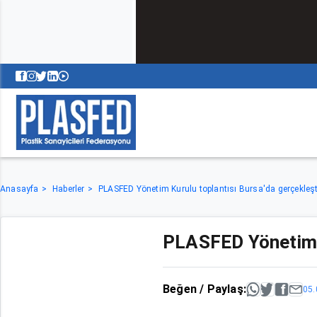
Anasayfa
Haberler
PLASFED Yönetim Kurulu toplantısı Bursa'da gerçekleşti
PLASFED Yönetim Ku
Beğen / Paylaş:
05.