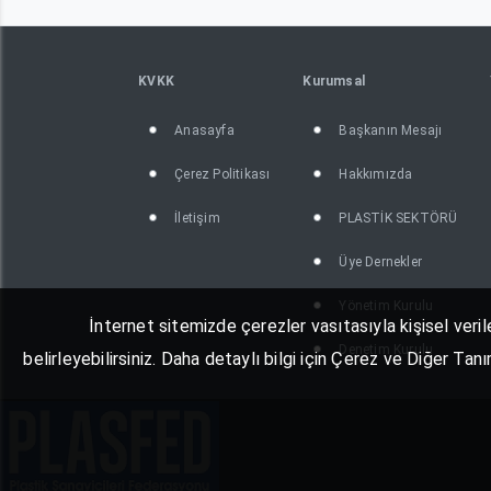
KVKK
Kurumsal
Anasayfa
Başkanın Mesajı
Çerez Politikası
Hakkımızda
İletişim
PLASTİK SEKTÖRÜ
Üye Dernekler
Yönetim Kurulu
İnternet sitemizde çerezler vasıtasıyla kişisel veril
Denetim Kurulu
belirleyebilirsiniz. Daha detaylı bilgi için Çerez ve Diğer Ta