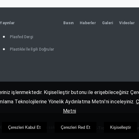
Yayınlar
Basın
Haberler
Galeri
Videolar
Plasfed Dergi
Plastikle İle İlgili Doğrular
eriniz işlenmektedir. Kişiselleştir butonu ile erişebileceğiniz Ç
nımlama Teknolojilerine Yönelik Aydınlatma Metni'ni inceleyiniz.
Ç
Metni
Çerezleri Kabul Et
Çerezleri Red Et
Kişiselleştir
© 2026 PLASFED. Her Hakkı saklıdır.
Pozitif E-Ticaret Yazılımı Kulla