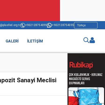
@plasfed.org.tr
+902128754095
+902128754095
GALERI
İLETIŞIM
pozit Sanayi Meclisi