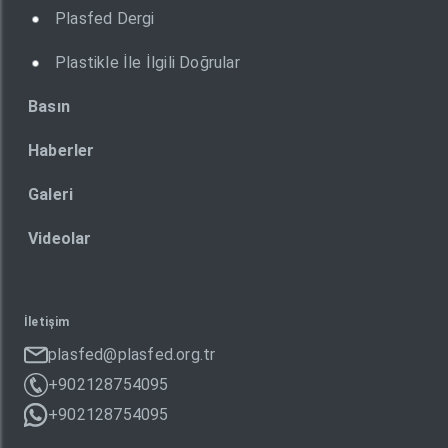
Plasfed Dergi
Plastikle İle İlgili Doğrular
Basın
Haberler
Galeri
Videolar
İletişim
plasfed@plasfed.org.tr
+902128754095
+902128754095