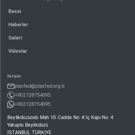
Basın
Haberler
Galeri
Videolar
İletişim
plasfed@plasfed.org.tr
+902128754095
+902128754095
Beylikdüzüosb Mah 10. Cadde No: 4 İç Kapı No: 4
Yakuplu Beylikdüzü
İSTANBUL TÜRKIYE