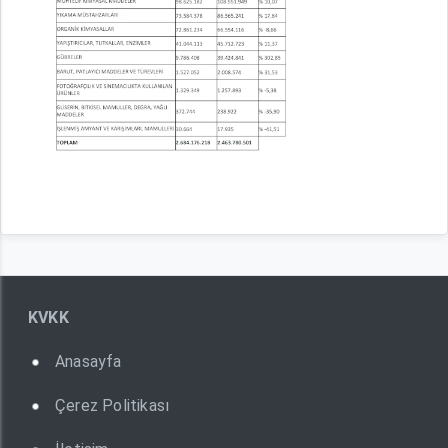
KVKK
Anasayfa
Çerez Politikası