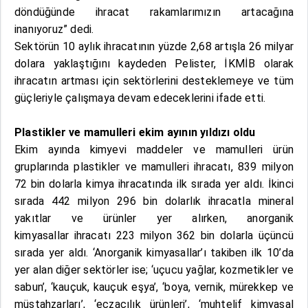
döndüğünde ihracat rakamlarımızın artacağına
inanıyoruz” dedi.
Sektörün 10 aylık ihracatının yüzde 2,68 artışla 26 milyar
dolara yaklaştığını kaydeden Pelister, İKMİB olarak
ihracatın artması için sektörlerini desteklemeye ve tüm
güçleriyle çalışmaya devam edeceklerini ifade etti.
Plastikler ve mamulleri ekim ayının yıldızı oldu
Ekim ayında kimyevi maddeler ve mamulleri ürün
gruplarında plastikler ve mamulleri ihracatı, 839 milyon
72 bin dolarla kimya ihracatında ilk sırada yer aldı. İkinci
sırada 442 milyon 296 bin dolarlık ihracatla mineral
yakıtlar ve ürünler yer alırken, anorganik
kimyasallar ihracatı 223 milyon 362 bin dolarla üçüncü
sırada yer aldı. ‘Anorganik kimyasallar’ı takiben ilk 10’da
yer alan diğer sektörler ise; ‘uçucu yağlar, kozmetikler ve
sabun’, ‘kauçuk, kauçuk eşya’, ‘boya, vernik, mürekkep ve
müstahzarları’, ‘eczacılık ürünleri’, ‘muhtelif kimyasal