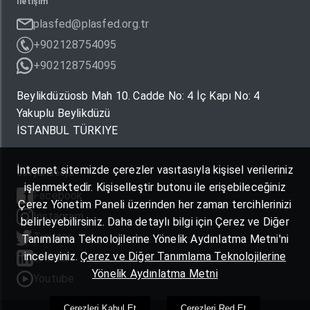
İletişim
plasfed@plasfed.org.tr
+902128754095
+902128754095
Beylikdüzüosb Mah 10. Cadde No: 4 İç Kapı No: 4
Yakuplu Beylikdüzü
İSTANBUL TÜRKIYE
İnternet sitemizde çerezler vasıtasıyla kişisel verileriniz
Sosyal Medya
işlenmektedir. Kişiselleştir butonu ile erişebileceğiniz
Facebook
Çerez Yönetim Paneli üzerinden her zaman tercihlerinizi
Instagram
belirleyebilirsiniz. Daha detaylı bilgi için Çerez ve Diğer
Twitter
Tanımlama Teknolojilerine Yönelik Aydınlatma Metni'ni
inceleyiniz.
Çerez ve Diğer Tanımlama Teknolojilerine
Linkedin
Yönelik Aydınlatma Metni
Youtube
Çerezleri Kabul Et
Çerezleri Red Et