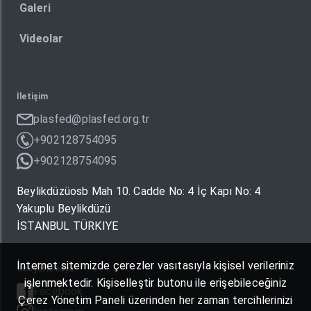
Galeri
Videolar
İletişim
plasfed@plasfed.org.tr
+902128754095
+902128754095
Beylikdüzüosb Mah 10. Cadde No: 4 İç Kapı No: 4
Yakuplu Beylikdüzü
İSTANBUL TÜRKIYE
İnternet sitemizde çerezler vasıtasıyla kişisel verileriniz
Sosyal Medya
işlenmektedir. Kişiselleştir butonu ile erişebileceğiniz
Facebook
Çerez Yönetim Paneli üzerinden her zaman tercihlerinizi