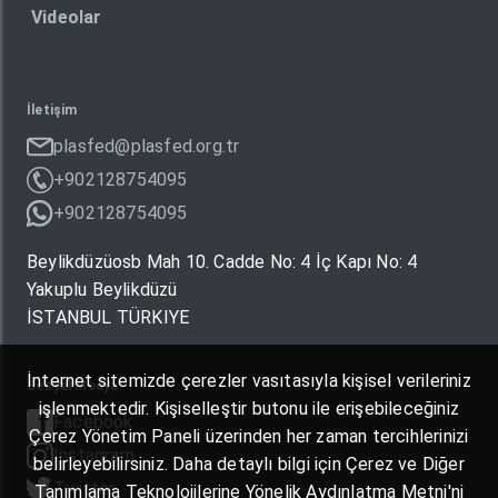
Videolar
İletişim
plasfed@plasfed.org.tr
+902128754095
+902128754095
Beylikdüzüosb Mah 10. Cadde No: 4 İç Kapı No: 4
Yakuplu Beylikdüzü
İSTANBUL TÜRKIYE
İnternet sitemizde çerezler vasıtasıyla kişisel verileriniz
Sosyal Medya
işlenmektedir. Kişiselleştir butonu ile erişebileceğiniz
Facebook
Çerez Yönetim Paneli üzerinden her zaman tercihlerinizi
Instagram
belirleyebilirsiniz. Daha detaylı bilgi için Çerez ve Diğer
Twitter
Tanımlama Teknolojilerine Yönelik Aydınlatma Metni'ni