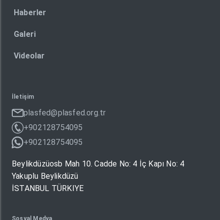
Haberler
Galeri
Videolar
İletişim
plasfed@plasfed.org.tr
+902128754095
+902128754095
Beylikdüzüosb Mah 10. Cadde No: 4 İç Kapı No: 4
Yakuplu Beylikdüzü
İSTANBUL TÜRKIYE
Sosyal Medya