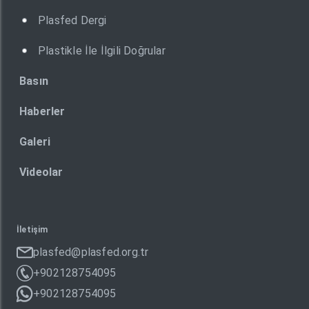
Plasfed Dergi
Plastikle İle İlgili Doğrular
Basın
Haberler
Galeri
Videolar
İletişim
plasfed@plasfed.org.tr
+902128754095
+902128754095