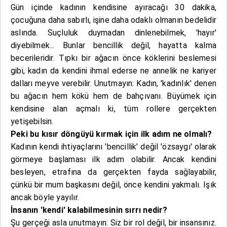
Gün içinde kadının kendisine ayıracağı 30 dakika,
çocuğuna daha sabırlı, işine daha odaklı olmanın bedelidir
aslında. Suçluluk duymadan dinlenebilmek, 'hayır'
diyebilmek... Bunlar bencillik değil, hayatta kalma
becerileridir. Tıpkı bir ağacın önce köklerini beslemesi
gibi, kadın da kendini ihmal ederse ne annelik ne kariyer
dalları meyve verebilir. Unutmayın: Kadın, 'kadınlık' denen
bu ağacın hem kökü hem de bahçıvanı. Büyümek için
kendisine alan açmalı ki, tüm rollere gerçekten
yetişebilsin.
Peki bu kısır döngüyü kırmak için ilk adım ne olmalı?
Kadının kendi ihtiyaçlarını 'bencillik' değil 'özsaygı' olarak
görmeye başlaması ilk adım olabilir. Ancak kendini
besleyen, etrafına da gerçekten fayda sağlayabilir,
çünkü bir mum başkasını değil, önce kendini yakmalı. Işık
ancak böyle yayılır.
İnsanın 'kendi' kalabilmesinin sırrı nedir?
Şu gerçeği asla unutmayın: Siz bir rol değil, bir insansınız.