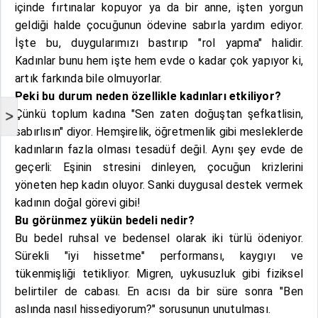
içinde fırtınalar kopuyor ya da bir anne, işten yorgun
geldiği halde çocuğunun ödevine sabırla yardım ediyor.
İşte bu, duygularımızı bastırıp "rol yapma" halidir.
Kadınlar bunu hem işte hem evde o kadar çok yapıyor ki,
artık farkında bile olmuyorlar.
Peki bu durum neden özellikle kadınları etkiliyor?
Çünkü toplum kadına "Sen zaten doğuştan şefkatlisin,
>
sabırlısın" diyor. Hemşirelik, öğretmenlik gibi mesleklerde
kadınların fazla olması tesadüf değil. Aynı şey evde de
geçerli: Eşinin stresini dinleyen, çocuğun krizlerini
yöneten hep kadın oluyor. Sanki duygusal destek vermek
kadının doğal görevi gibi!
Bu görünmez yükün bedeli nedir?
Bu bedel ruhsal ve bedensel olarak iki türlü ödeniyor.
Sürekli "iyi hissetme" performansı, kaygıyı ve
tükenmişliği tetikliyor. Migren, uykusuzluk gibi fiziksel
belirtiler de cabası. En acısı da bir süre sonra "Ben
aslında nasıl hissediyorum?" sorusunun unutulması.