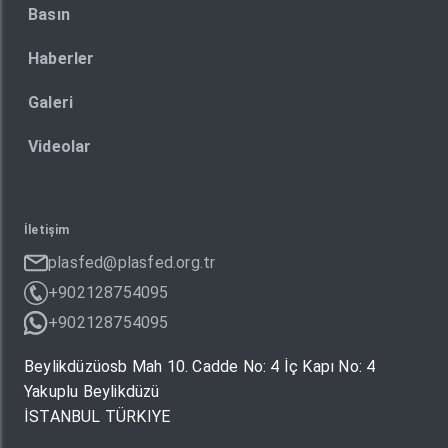
Basın
Haberler
Galeri
Videolar
İletişim
plasfed@plasfed.org.tr
+902128754095
+902128754095
Beylikdüzüosb Mah 10. Cadde No: 4 İç Kapı No: 4
Yakuplu Beylikdüzü
İSTANBUL TÜRKIYE