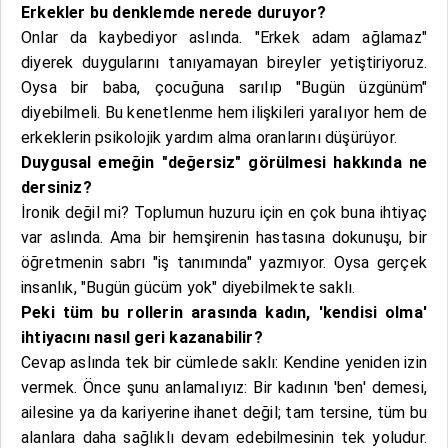
Erkekler bu denklemde nerede duruyor?
Onlar da kaybediyor aslında. "Erkek adam ağlamaz"
diyerek duygularını tanıyamayan bireyler yetiştiriyoruz.
Oysa bir baba, çocuğuna sarılıp "Bugün üzgünüm"
diyebilmeli. Bu kenetlenme hem ilişkileri yaralıyor hem de
erkeklerin psikolojik yardım alma oranlarını düşürüyor.
Duygusal emeğin "değersiz" görülmesi hakkında ne
dersiniz?
İronik değil mi? Toplumun huzuru için en çok buna ihtiyaç
var aslında. Ama bir hemşirenin hastasına dokunuşu, bir
öğretmenin sabrı "iş tanımında" yazmıyor. Oysa gerçek
insanlık, "Bugün gücüm yok" diyebilmekte saklı.
Peki tüm bu rollerin arasında kadın, 'kendisi olma'
ihtiyacını nasıl geri kazanabilir?
Cevap aslında tek bir cümlede saklı: Kendine yeniden izin
vermek. Önce şunu anlamalıyız: Bir kadının 'ben' demesi,
ailesine ya da kariyerine ihanet değil; tam tersine, tüm bu
alanlara daha sağlıklı devam edebilmesinin tek yoludur.