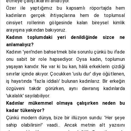
etmeye çalıştıklarını anlatıyor.
Özer ile yaptığımız bu kapsamlı röportajda hem
kadınların gerçek ihtiyaçlarına hem de toplumsal
cinsiyet rollerinin gölgesinde kalan bireysel kimlik
arayışına yakından bakıyoruz.
Kadının toplumdaki yeri denildiğinde sizce ne
anlamalıyız?
Kadının 'yeri'nden bahsetmek bile sorunlu çünkü bu ifade
onu sabit bir role hapsediyor. Oysa kadın, toplumun
yaşayan kanıdır. Ne var ki bu kan, hâlâ erkeklerin çizdiği
sınırlar içinde akıyor. Çocukken 'uslu dur' diye öğütlenen,
iş hayatında 'fazla iddialı' bulunan kadınlarız. Bir erkeğin
özgüveni takdir görürken, aynı davranış kadınlarda
'ukalalık' sayılabiliyor.
Kadınlar mükemmel olmaya çalışırken neden bu
kadar tükeniyor?
Çünkü modern dünya, bize bir illüzyon sundu: 'Her şeye
sahip olabilirsin!' vaadi... Ancak metnin alt yazısını