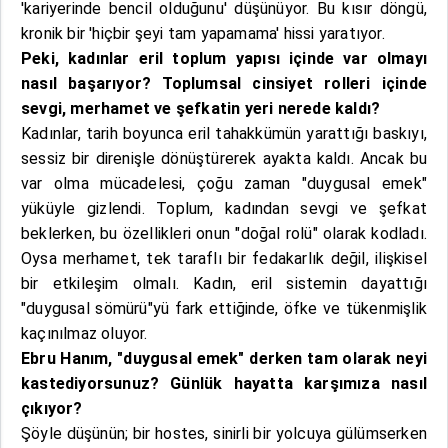
'kariyerinde bencil olduğunu' düşünüyor. Bu kısır döngü,
kronik bir 'hiçbir şeyi tam yapamama' hissi yaratıyor.
Peki, kadınlar eril toplum yapısı içinde var olmayı
nasıl başarıyor? Toplumsal cinsiyet rolleri içinde
sevgi, merhamet ve şefkatin yeri nerede kaldı?
Kadınlar, tarih boyunca eril tahakkümün yarattığı baskıyı,
sessiz bir direnişle dönüştürerek ayakta kaldı. Ancak bu
var olma mücadelesi, çoğu zaman "duygusal emek"
yüküyle gizlendi. Toplum, kadından sevgi ve şefkat
beklerken, bu özellikleri onun "doğal rolü" olarak kodladı.
Oysa merhamet, tek taraflı bir fedakarlık değil, ilişkisel
bir etkileşim olmalı. Kadın, eril sistemin dayattığı
"duygusal sömürü"yü fark ettiğinde, öfke ve tükenmişlik
kaçınılmaz oluyor.
Ebru Hanım, "duygusal emek" derken tam olarak neyi
kastediyorsunuz? Günlük hayatta karşımıza nasıl
çıkıyor?
Şöyle düşünün; bir hostes, sinirli bir yolcuya gülümserken