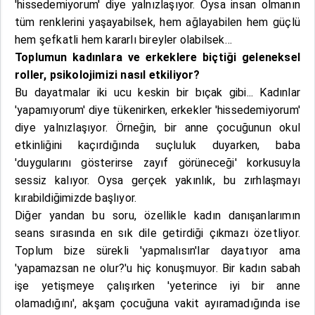
'hissedemiyorum' diye yalnızlaşıyor. Oysa insan olmanın
tüm renklerini yaşayabilsek, hem ağlayabilen hem güçlü
hem şefkatli hem kararlı bireyler olabilsek…
Toplumun kadınlara ve erkeklere biçtiği geleneksel
roller, psikolojimizi nasıl etkiliyor?
Bu dayatmalar iki ucu keskin bir bıçak gibi... Kadınlar
'yapamıyorum' diye tükenirken, erkekler 'hissedemiyorum'
diye yalnızlaşıyor. Örneğin, bir anne çocuğunun okul
etkinliğini kaçırdığında suçluluk duyarken, baba
'duygularını gösterirse zayıf görüneceği' korkusuyla
sessiz kalıyor. Oysa gerçek yakınlık, bu zırhlaşmayı
kırabildiğimizde başlıyor.
Diğer yandan bu soru, özellikle kadın danışanlarımın
seans sırasında en sık dile getirdiği çıkmazı özetliyor.
Toplum bize sürekli 'yapmalısın'lar dayatıyor ama
'yapamazsan ne olur?'u hiç konuşmuyor. Bir kadın sabah
işe yetişmeye çalışırken 'yeterince iyi bir anne
olamadığını', akşam çocuğuna vakit ayıramadığında ise