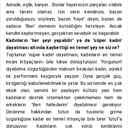
Annelik, eşlik, kariyer... Bunlar hayatınızın parçaları olabilir
ama tanımı olamaz. İzin verin kendinize, bazen
yorulduğunuzu söyleyin, bazen 'hayır' deyin, bazen de
sadece 'Ben' demenin kutsallığını hatırlayın. Ancak
kendini kaybetmeyen, gerçekten sevebilir ve başarabilir.
Kadınların 'her şeyi yapabilir' ya da ‘süper kadın’
dayatması altında kaybettiği en temel şey ne sizce?
Toplumun 'süper kadın' dayatması, kadınların en temel
insani ihtiyaçlarını bile lükse dönüştürüyor. 'Yorgunum'
diyebilme özgürlüğünden mahrum bırakılan kadın, sürekli
bir performans kaygısıyla yaşıyor. Oysa gerçek güç,
kırılganlığı kabullenebilmekte yatar. Bu sistemde en çok
eksik olan, samimi bir paylaşım kültürü yani hem
kadınların destek istemekten çekinmemesi hem de
erkeklerin 'Ben hallederim' diyebilmesi gerekiyor.
Dinlenme hakkından tutun da tuvalete gitme
özgürlüğüne kadar en temel ihtiyaçlar bile birer 'lütuf'a
dönüşüyor. Kadınların çok yönlü kimliklerini