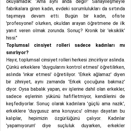
okuyamadık: 'Ama aynı anda değil!' Sanayileşmeyle
fabrikalara giren kadın, evdeki sorumlulukları da sırtında
taşımaya devam etti. Bugün bir kadın, ofiste
'profesyonel' olurken, okuldan arayan öğretmene de ilk
yanıt veren olmak zorunda. Sonuç? Kronik bir 'eksiklik'
hissi."
Toplumsal cinsiyet rolleri sadece kadınları mı
sınırlıyor?
Hayır, toplumsal cinsiyet rolleri herkesi zincirliyor aslında.
Çünkü erkeklere 'duygularını kontrol etmesi' öğretilirken,
aslında 'inkar etmesi' öğretiliyor. 'Erkek ağlamaz' diyen
bir zihniyet, aynı zamanda 'Erkek çocuğuna bakmaz'
diyor. Oysa babalık yapan, ev işlerine dahil olan erkekler,
sadece eşlerinin yükünü hafifletmiyor, kendilerini de
keşfediyorlar. Sonuç olarak kadınlara 'güçlü ama nazik',
erkeklere 'duygusuz ama koruyucu' olmayı dayatan bu
kalıplar, hepimizin özgürlüğünü çalıyor. Kadınlar
'yapamıyorum' diye suçluluk duyarken, erkekler