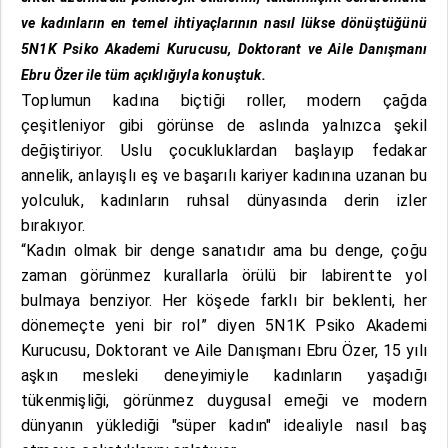
ve kadınların en temel ihtiyaçlarının nasıl lükse dönüştüğünü
5N1K Psiko Akademi Kurucusu, Doktorant ve Aile Danışmanı
Ebru Özer ile tüm açıklığıyla konuştuk.
Toplumun kadına biçtiği roller, modern çağda
çeşitleniyor gibi görünse de aslında yalnızca şekil
değiştiriyor. Uslu çocukluklardan başlayıp fedakar
annelik, anlayışlı eş ve başarılı kariyer kadınına uzanan bu
yolculuk, kadınların ruhsal dünyasında derin izler
bırakıyor.
“Kadın olmak bir denge sanatıdır ama bu denge, çoğu
zaman görünmez kurallarla örülü bir labirentte yol
bulmaya benziyor. Her köşede farklı bir beklenti, her
dönemeçte yeni bir rol” diyen 5N1K Psiko Akademi
Kurucusu, Doktorant ve Aile Danışmanı Ebru Özer, 15 yılı
aşkın mesleki deneyimiyle kadınların yaşadığı
tükenmişliği, görünmez duygusal emeği ve modern
dünyanın yüklediği "süper kadın" idealiyle nasıl baş