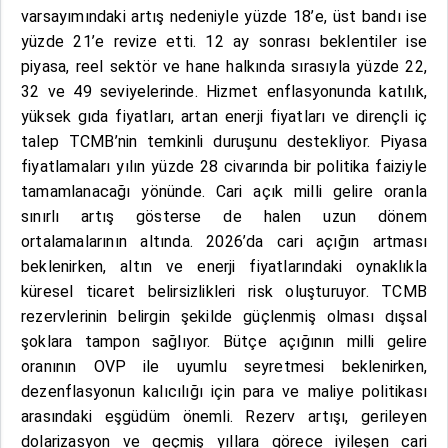
varsayımındaki artış nedeniyle yüzde 18’e, üst bandı ise
yüzde 21’e revize etti. 12 ay sonrası beklentiler ise
piyasa, reel sektör ve hane halkında sırasıyla yüzde 22,
32 ve 49 seviyelerinde. Hizmet enflasyonunda katılık,
yüksek gıda fiyatları, artan enerji fiyatları ve dirençli iç
talep TCMB’nin temkinli duruşunu destekliyor. Piyasa
fiyatlamaları yılın yüzde 28 civarında bir politika faiziyle
tamamlanacağı yönünde. Cari açık milli gelire oranla
sınırlı artış gösterse de halen uzun dönem
ortalamalarının altında. 2026’da cari açığın artması
beklenirken, altın ve enerji fiyatlarındaki oynaklıkla
küresel ticaret belirsizlikleri risk oluşturuyor. TCMB
rezervlerinin belirgin şekilde güçlenmiş olması dışsal
şoklara tampon sağlıyor. Bütçe açığının milli gelire
oranının OVP ile uyumlu seyretmesi beklenirken,
dezenflasyonun kalıcılığı için para ve maliye politikası
arasındaki eşgüdüm önemli. Rezerv artışı, gerileyen
dolarizasyon ve geçmiş yıllara görece iyileşen cari