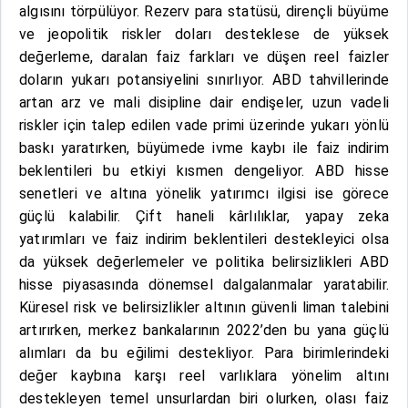
algısını törpülüyor. Rezerv para statüsü, dirençli büyüme
ve jeopolitik riskler doları desteklese de yüksek
değerleme, daralan faiz farkları ve düşen reel faizler
doların yukarı potansiyelini sınırlıyor. ABD tahvillerinde
artan arz ve mali disipline dair endişeler, uzun vadeli
riskler için talep edilen vade primi üzerinde yukarı yönlü
baskı yaratırken, büyümede ivme kaybı ile faiz indirim
beklentileri bu etkiyi kısmen dengeliyor. ABD hisse
senetleri ve altına yönelik yatırımcı ilgisi ise görece
güçlü kalabilir. Çift haneli kârlılıklar, yapay zeka
yatırımları ve faiz indirim beklentileri destekleyici olsa
da yüksek değerlemeler ve politika belirsizlikleri ABD
hisse piyasasında dönemsel dalgalanmalar yaratabilir.
Küresel risk ve belirsizlikler altının güvenli liman talebini
artırırken, merkez bankalarının 2022’den bu yana güçlü
alımları da bu eğilimi destekliyor. Para birimlerindeki
değer kaybına karşı reel varlıklara yönelim altını
destekleyen temel unsurlardan biri olurken, olası faiz