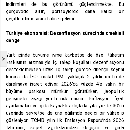
indirimleri de bu görünümü güçlendirmekte. Bu
çerçevede altın, portföylerde daha kalıcı bir
çeşitlendirme aracı haline geliyor.
Türkiye ekonomisi: Dezenflasyon sürecinde tmekinli
denge
Yurt içinde büyüme ivme kaybetse de özel tüketim
>
katkısının artmasıyla iç talep koşulları dezenflasyonu
desteklemekten uzak. İç talep görece dirençli seyrini
korusa da İSO imalat PMI yaklaşık 2 yıldır üretimde
daralmaya işaret ediyor. 2026’da yüzde 4’e yakın bir
büyüme patikası mümkün görünürken, jeopolitik
gelişmeler aşağı yönlü risk unsuru. Enflasyon, fiyat
ayarlamaları ve gıda kaynaklı artışlarla yıla yüzde 30’un
üzerinde seyretse de ana eğilimde geçici bir yükseliş
gözleniyor. TCMB yılın ilk Enflasyon Raporu’nda 2026
tahminini, sepet ağırlıklarındaki değişim ve gıda