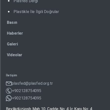
Plasfed Dergi
Plastikle İle İlgili Doğrular
Basın
Haberler
Galeri
Videolar
İletişim
plasfed@plasfed.org.tr
+902128754095
+902128754095
Beylikdüzüosb Mah 10. Cadde No: 4 İç Kapı No: 4