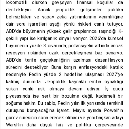
lokomotifi olurken gevşeyen finansal koşullar da
destekleyici. Ancak jeopolitik gelişmeler, politika
belirsizlikleri ve yapay zeka yatırımlarının verimliliğine
dair soru işaretleri aşağı yönlü riskleri canlı tutuyor.
ABD’de büyümenin yüksek gelir gruplarınca taşındığı K-
şekilli yapı ise kırılganlık sinyali veriyor. 2026’da küresel
büyümenin yüzde 3 civarında, potansiyelin altında ancak
resesyon riskinden uzak gerçekleşmesi baz senaryo.
ABD’de tarife geçişkenliğinin azalması dezenflasyon
sürecini destekliyor. Buna karşın enflasyondaki katılık
nedeniyle Fed’in yüzde 2 hedefine ulaşması 2027’ye
kalmış durumda. Jeopolitik kaynaklı emtia oynaklığı
yukarı yönlü risk olmaya devam ediyor. İş gücü
piyasasında ise sert bir bozulma değil, kademeli bir
soğuma hakim. Bu tablo, Fed’in yılın ilk yarısında temkinli
duruşunu koruyacağına işaret. Mayıs ayında Powell’ın
görev süresinin sona erecek olması ve yeni başkan adayı
Warsh’ın daha düşük faiz ve politika çerçevesinde