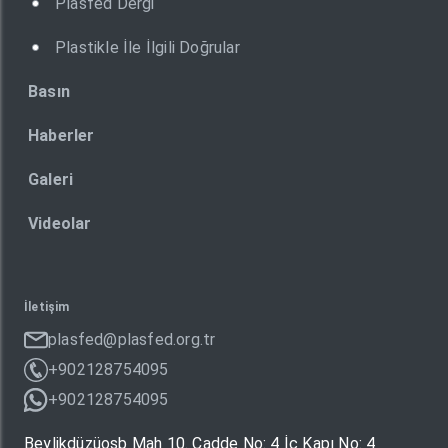
Plasfed Dergi
Plastikle İle İlgili Doğrular
Basın
Haberler
Galeri
Videolar
İletişim
plasfed@plasfed.org.tr
+902128754095
+902128754095
Beylikdüzüosb Mah 10. Cadde No: 4 İç Kapı No: 4