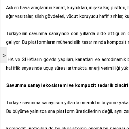
Askeri hava araçlarının kanat, kuyrukları, iniş-kalkış pistleri, 
ağır vasıtalar, silah gövdeleri, vücut koruyucu hafif zırhlar, 
Türkiye’nin savunma sanayinde son yıllarda elde ettiği en di
geliyor. Bu platformların mühendislik tasarımında kompozit m
>
İHA ve SİHA’ların gövde yapıları, kanatları ve aerodinamik
hafiflik sayesinde uçuş süresi artmakta, enerji verimliliği
Savunma sanayi ekosistemi ve kompozit tedarik zinciri
Türkiye savunma sanayi son yıllarda önemli bir büyüme yakala
Bu büyüme yalnızca ana platform üreticilerinin değil, aynı z
Kompozit üreticileri de bu ekosistemin önemli bir parçası o