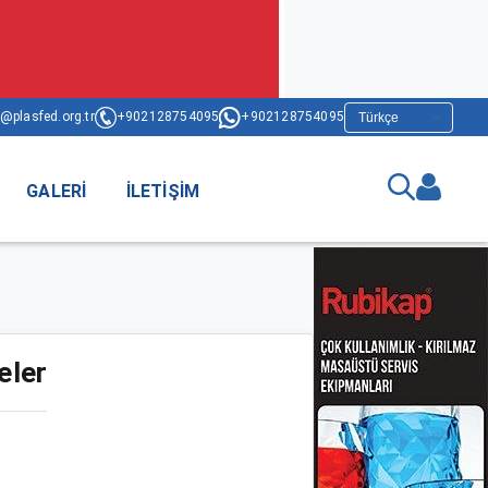
@plasfed.org.tr
+902128754095
+902128754095
GALERI
İLETIŞIM
eler