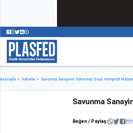
Anasayfa
Haberler
Savunma Sanayinin Görünmez Gücü: Kompozit Malzem
Savunma Sanayin
Beğen / Paylaş: