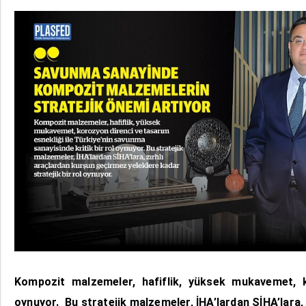
Kompozit malzemeler, hafiflik, yüksek mukavemet, ko
oynuyor.
Bu stratejik malzemeler, İHA’lardan SİHA’lara,