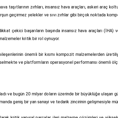
hava taşıtlarının zırhları, insansız hava araçları, askeri araç koltu
kurşun geçirmez yelekler ve sıvı zırhlar gibi birçok noktada kompoz
kkat çekici başarıların başında insansız hava araçları (İHA) ve
alzemeler kritik bir rol oynuyor.
 bileşenlerinin önemli bir kısmı kompozit malzemelerden üretil
 yükselmekte ve platformların operasyonel performansı önemli öl
dı ve bugün 20 milyar doların üzerinde bir büyüklüğe ulaşan güç
amanda geniş bir yan sanayi ve tedarik zincirinin gelişmesiyle m
larak kritik yapısal parçalar, ileri malzeme çözümleri ve yükse