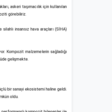
kları, askeri taşımacılık için kullanılan
iti görebiliriz.
 silahlı insansız hava araçları (SİHA)
iyor. Kompozit malzemelerin sağladığı
çüde gelişmekte.
lü bir sanayi ekosistemi haline geldi.
ümkün oldu.
k performanslı kompozit bileşenler ile