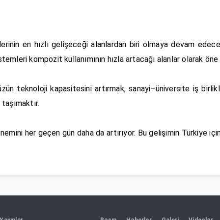
nin en hızlı gelişeceği alanlardan biri olmaya devam edecek.
istemleri kompozit kullanımının hızla artacağı alanlar olarak öne 
ün teknoloji kapasitesini artırmak, sanayi–üniversite iş birli
 taşımaktır.
emini her geçen gün daha da artırıyor. Bu gelişimin Türkiye için
Yayınlar
Basın
Haberler
Galeri
Videolar