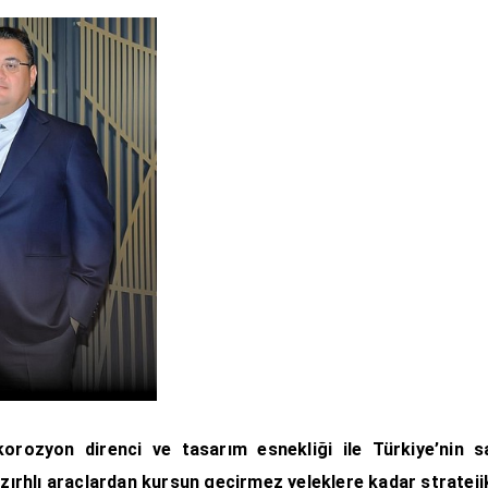
rozyon direnci ve tasarım esnekliği ile Türkiye’nin s
 zırhlı araçlardan kurşun geçirmez yeleklere kadar stratejik