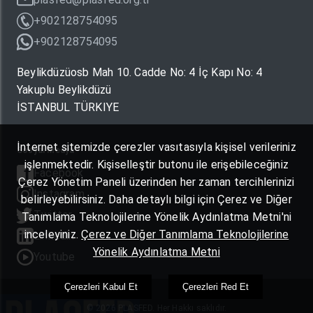
+902128754095
+902128754095
Beylikdüzüosb Mah 10. Cadde No: 4 İç Kapı No: 4
Yakuplu Beylikdüzü
İSTANBUL TÜRKIYE
İnternet sitemizde çerezler vasıtasıyla kişisel verileriniz
Sosyal Medya
işlenmektedir. Kişiselleştir butonu ile erişebileceğiniz
Facebook
Çerez Yönetim Paneli üzerinden her zaman tercihlerinizi
Instagram
belirleyebilirsiniz. Daha detaylı bilgi için Çerez ve Diğer
Twitter
Tanımlama Teknolojilerine Yönelik Aydınlatma Metni'ni
inceleyiniz.
Çerez ve Diğer Tanımlama Teknolojilerine
Linkedin
Yönelik Aydınlatma Metni
Youtube
Çerezleri Kabul Et
Çerezleri Red Et
© 2026 PLASFED. Her Hakkı saklıdır.