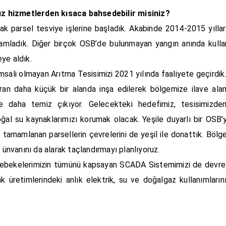
ız hizmetlerden kısaca bahsedebilir misiniz?
 parsel tesviye işlerine başladık. Akabinde 2014-2015 yılları 
mamladık. Diğer birçok OSB’de bulunmayan yangın anında kul
eye aldık.
 emsali olmayan Arıtma Tesisimizi 2021 yılında faaliyete geçir
zaran daha küçük bir alanda inşa edilerek bölgemize ilave al
le daha temiz çıkıyor. Gelecekteki hedefimiz, tesisimizd
doğal su kaynaklarımızı korumak olacak. Yeşile duyarlı bir OS
ı tamamlanan parsellerin çevrelerini de yeşil ile donattık. Böl
nvanını da alarak taçlandırmayı planlıyoruz.
 şebekelerimizin tümünü kapsayan SCADA Sistemimizi de devrey
ak üretimlerindeki anlık elektrik, su ve doğalgaz kullanımların