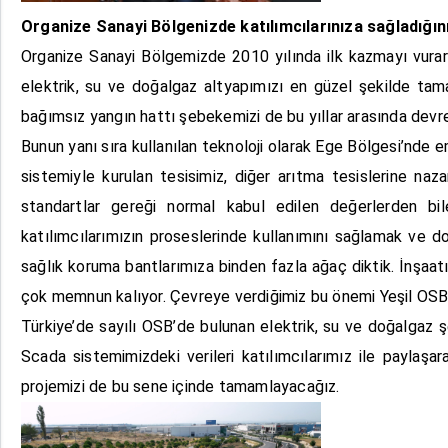
Organize Sanayi Bölgenizde katılımcılarınıza sağladığın
Organize Sanayi Bölgemizde 2010 yılında ilk kazmayı vurarak
elektrik, su ve doğalgaz altyapımızı en güzel şekilde ta
bağımsız yangın hattı şebekemizi de bu yıllar arasında devr
Bunun yanı sıra kullanılan teknoloji olarak Ege Bölgesi’nde
sistemiyle kurulan tesisimiz, diğer arıtma tesislerine na
standartlar gereği normal kabul edilen değerlerden bi
katılımcılarımızın proseslerinde kullanımını sağlamak ve 
sağlık koruma bantlarımıza binden fazla ağaç diktik. İnşaat
çok memnun kalıyor. Çevreye verdiğimiz bu önemi Yeşil OSB ü
Türkiye’de sayılı OSB’de bulunan elektrik, su ve doğalgaz
Scada sistemimizdeki verileri katılımcılarımız ile paylaşar
projemizi de bu sene içinde tamamlayacağız.