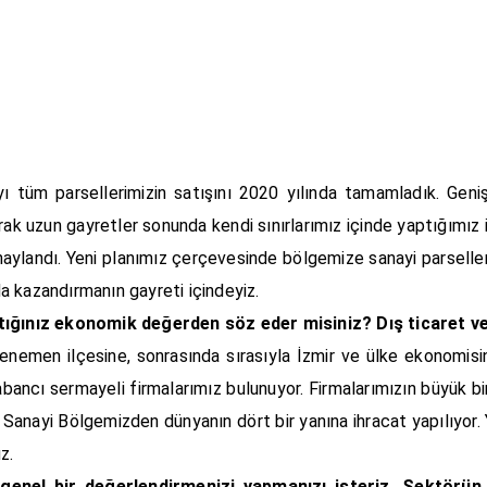
 tüm parsellerimizin satışını 2020 yılında tamamladık. Gen
k uzun gayretler sonunda kendi sınırlarımız içinde yaptığımız i
ylandı. Yeni planımız çerçevesinde bölgemize sanayi parsellerin
 da kazandırmanın gayreti içindeyiz.
ğınız ekonomik değerden söz eder misiniz? Dış ticaret veri
enemen ilçesine, sonrasında sırasıyla İzmir ve ülke ekonomis
bancı sermayeli firmalarımız bulunuyor. Firmalarımızın büyük bi
Sanayi Bölgemizden dünyanın dört bir yanına ihracat yapılıyor. 
uz.
genel bir değerlendirmenizi yapmanızı isteriz. Sektörün