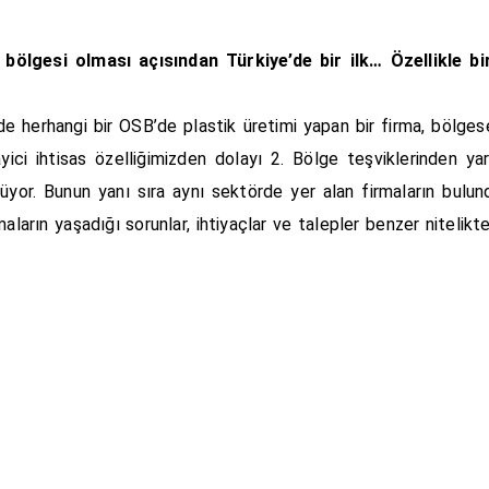
ölgesi olması açısından Türkiye’de bir ilk… Özellikle b
r’de herhangi bir OSB’de plastik üretimi yapan bir firma, bölge
ci ihtisas özelliğimizden dolayı 2. Bölge teşviklerinden yar
üyor. Bunun yanı sıra aynı sektörde yer alan firmaların bulun
aların yaşadığı sorunlar, ihtiyaçlar ve talepler benzer niteli