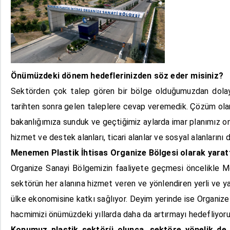
Önümüzdeki dönem hedeflerinizden söz eder misiniz?
Sektörden çok talep gören bir bölge olduğumuzdan dolayı
tarihten sonra gelen taleplere cevap veremedik. Çözüm olara
bakanlığımıza sunduk ve geçtiğimiz aylarda imar planımız ona
hizmet ve destek alanları, ticari alanlar ve sosyal alanlarını
Menemen Plastik İhtisas Organize Bölgesi olarak yarattı
Organize Sanayi Bölgemizin faaliyete geçmesi öncelikle M
sektörün her alanına hizmet veren ve yönlendiren yerli ve ya
ülke ekonomisine katkı sağlıyor. Deyim yerinde ise Organize 
hacmimizi önümüzdeki yıllarda daha da artırmayı hedefliyor
Konumuz plastik sektörü olunca, sektöre yönelik de 