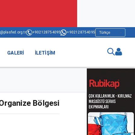
@plasfed.org.tr
+902128754095
+902128754095
GALERI
İLETIŞIM
 Organize Bölgesi