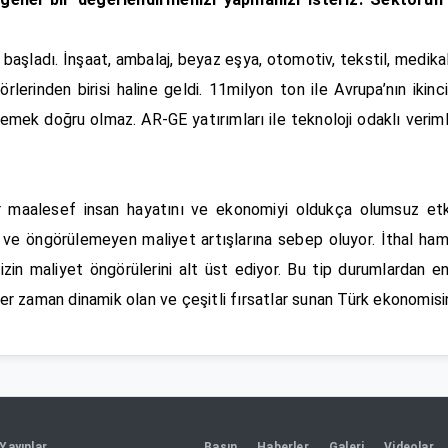
 başladı. İnşaat, ambalaj, beyaz eşya, otomotiv, tekstil, medika
örlerinden birisi haline geldi. 11milyon ton ile Avrupa’nın ikin
ek doğru olmaz. AR-GE yatırımları ile teknoloji odaklı verimli ür
ar maalesef insan hayatını ve ekonomiyi oldukça olumsuz et
or ve öngörülemeyen maliyet artışlarına sebep oluyor. İthal ha
mizin maliyet öngörülerini alt üst ediyor. Bu tip durumlardan e
. Her zaman dinamik olan ve çeşitli fırsatlar sunan Türk ekonom
Yayınlar
Basın
Haberler
Galeri
Videolar