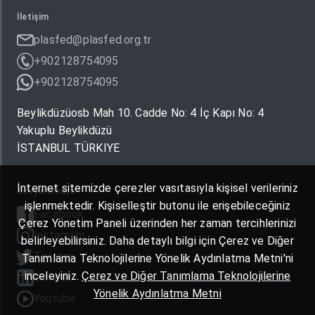
İletişim
plasfed@plasfed.org.tr
+902128754095
+902128754095
Beylikdüzüosb Mah 10. Cadde No: 4 İç Kapı No: 4
Yakuplu Beylikdüzü
İSTANBUL TÜRKIYE
İnternet sitemizde çerezler vasıtasıyla kişisel verileriniz
Sosyal Medya
işlenmektedir. Kişiselleştir butonu ile erişebileceğiniz
Facebook
Çerez Yönetim Paneli üzerinden her zaman tercihlerinizi
Instagram
belirleyebilirsiniz. Daha detaylı bilgi için Çerez ve Diğer
Twitter
Tanımlama Teknolojilerine Yönelik Aydınlatma Metni'ni
inceleyiniz.
Çerez ve Diğer Tanımlama Teknolojilerine
Linkedin
Yönelik Aydınlatma Metni
Youtube