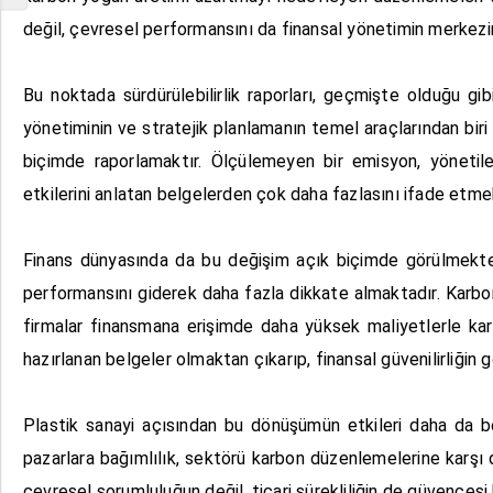
değil, çevresel performansını da finansal yönetimin merkezin
Bu noktada sürdürülebilirlik raporları, geçmişte olduğu gib
yönetiminin ve stratejik planlamanın temel araçlarından biri 
biçimde raporlamaktır. Ölçülemeyen bir emisyon, yönetilem
etkilerini anlatan belgelerden çok daha fazlasını ifade etme
Finans dünyasında da bu değişim açık biçimde görülmektedir.
performansını giderek daha fazla dikkate almaktadır. Karbon 
firmalar finansmana erişimde daha yüksek maliyetlerle karş
hazırlanan belgeler olmaktan çıkarıp, finansal güvenilirliğin g
Plastik sanayi açısından bu dönüşümün etkileri daha da beli
pazarlara bağımlılık, sektörü karbon düzenlemelerine karşı 
çevresel sorumluluğun değil, ticari sürekliliğin de güvences