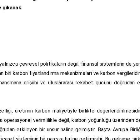
e çıkacak.
lnızca çevresel politikaların değil, finansal sistemlerin de yen
biri karbon fiyatlandırma mekanizmaları ve karbon vergileridir
, finansmana erişimi ve uluslararası rekabet gücünü doğrudan e
lliği, üretimin karbon maliyetiyle birlikte değerlendirilmesidi
ızca operasyonel verimlilikle değil, karbon yoğunluğu üzerinden d
doğrudan etkileyen bir unsur haline gelmiştir. Başta Avrupa Bir
aret sisteminin bir parçası haline getirmiştir. Bu gelişme, şir