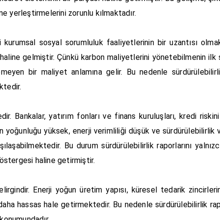
e yerleştirmelerini zorunlu kılmaktadır.
i kurumsal sosyal sorumluluk faaliyetlerinin bir uzantısı olmak
haline gelmiştir. Çünkü karbon maliyetlerini yönetebilmenin ilk 
eyen bir maliyet anlamına gelir. Bu nedenle sürdürülebilirlik
ktedir.
 Bankalar, yatırım fonları ve finans kuruluşları, kredi riskini
yoğunluğu yüksek, enerji verimliliği düşük ve sürdürülebilirlik 
ılaşabilmektedir. Bu durum sürdürülebilirlik raporlarını yalnı
östergesi haline getirmiştir.
rgindir. Enerji yoğun üretim yapısı, küresel tedarik zincirler
daha hassas hale getirmektedir. Bu nedenle sürdürülebilirlik r
i konumundadır.