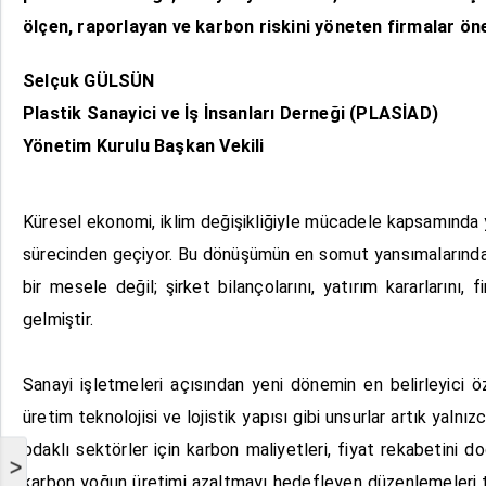
ölçen, raporlayan ve karbon riskini yöneten firmalar ön
Selçuk GÜLSÜN
Plastik Sanayici ve İş İnsanları Derneği (PLASİAD)
Yönetim Kurulu Başkan Vekili
Küresel ekonomi, iklim değişikliğiyle mücadele kapsamında ya
sürecinden geçiyor. Bu dönüşümün en somut yansımalarından 
bir mesele değil; şirket bilançolarını, yatırım kararlarını
gelmiştir.
Sanayi işletmeleri açısından yeni dönemin en belirleyici öze
üretim teknolojisi ve lojistik yapısı gibi unsurlar artık yaln
odaklı sektörler için karbon maliyetleri, fiyat rekabetini 
>
karbon yoğun üretimi azaltmayı hedefleyen düzenlemeleri tic