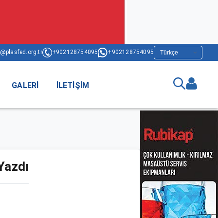
@plasfed.org.tr
+902128754095
+902128754095
GALERI
İLETIŞIM
Yazdı