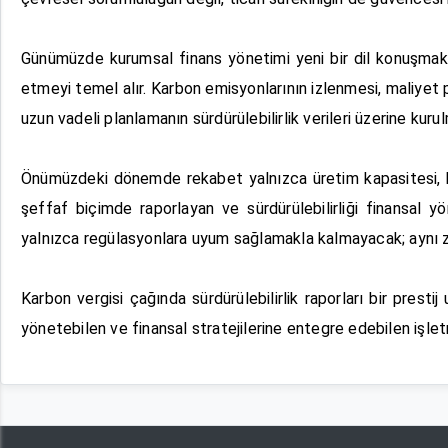
Günümüzde kurumsal finans yönetimi yeni bir dil konuşmaktad
etmeyi temel alır. Karbon emisyonlarının izlenmesi, maliyet pr
uzun vadeli planlamanın sürdürülebilirlik verileri üzerine ku
Önümüzdeki dönemde rekabet yalnızca üretim kapasitesi, ka
şeffaf biçimde raporlayan ve sürdürülebilirliği finansal
yalnızca regülasyonlara uyum sağlamakla kalmayacak; aynı za
Karbon vergisi çağında sürdürülebilirlik raporları bir presti
yönetebilen ve finansal stratejilerine entegre edebilen işletm