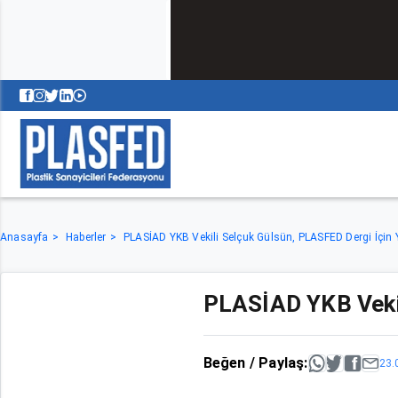
Anasayfa
Haberler
PLASİAD YKB Vekili Selçuk Gülsün, PLASFED Dergi İçin 
PLASİAD YKB Vekil
Beğen / Paylaş:
23.