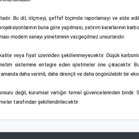
ır. Bu dil; ölçmeyi, şeffaf biçimde raporlamayı ve elde edilen
ojeksiyonlarının buna göre yapılması, yatırım kararlarının karbon
rulması modern sanayi yönetiminin vazgeçilmez unsurlarıdır.
lite veya fiyat üzerinden şekillenmeyecektir. Düşük karbonlu 
 yönetim sistemine entegre eden işletmeler öne çıkacaktır.
manda daha verimli, daha dirençli ve daha öngörülebilir bir ek
j unsuru değil, kurumsal varlığın temel güvencelerinden biridir.
eler tarafından şekillendirilecektir.