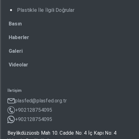
Plastikle İle İlgili Doğrular
Basın
Haberler
Galeri
Videolar
İletişim
plasfed@plasfed.org.tr
+902128754095
+902128754095
Beylikdüzüosb Mah 10. Cadde No: 4 İç Kapı No: 4