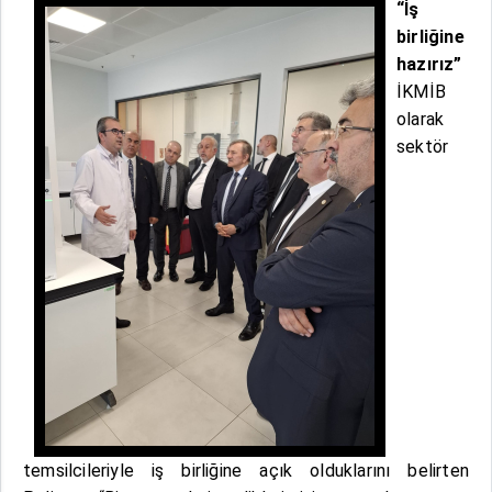
“İş
birliğine
hazırız”
İKMİB
olarak
sektör
temsilcileriyle iş birliğine açık olduklarını belirten