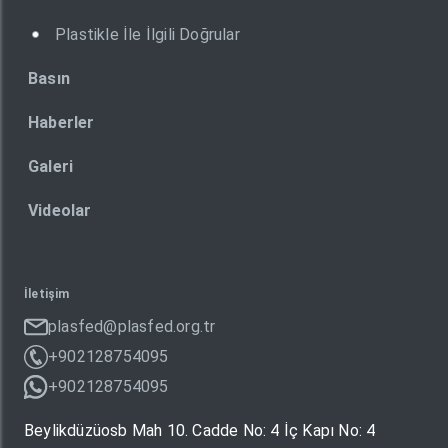
Plastikle İle İlgili Doğrular
Basın
Haberler
Galeri
Videolar
İletişim
plasfed@plasfed.org.tr
+902128754095
+902128754095
Beylikdüzüosb Mah 10. Cadde No: 4 İç Kapı No: 4