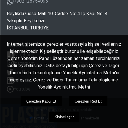
+902128754095
Beylikdüzüosb Mah 10. Cadde No: 4 İç Kapı No: 4
Yakuplu Beylikdüzü
İSTANBUL TÜRKIYE
İnternet sitemizde çerezler vasıtasıyla kişisel verileriniz
Sosyal Medya
işlenmektedir. Kişiselleştir butonu ile erişebileceğiniz
Facebook
Çerez Yönetim Paneli üzerinden her zaman tercihlerinizi
Instagram
belirleyebilirsiniz. Daha detaylı bilgi için Çerez ve Diğer
Twitter
Tanımlama Teknolojilerine Yönelik Aydınlatma Metni'ni
inceleyiniz.
Çerez ve Diğer Tanımlama Teknolojilerine
Linkedin
Yönelik Aydınlatma Metni
Youtube
Çerezleri Kabul Et
Çerezleri Red Et
© 2026 PLASFED. Her Hakkı saklıdır.
Kişiselleştir
Pozitif E-Ticaret Yazılımı Kullanmaktadır