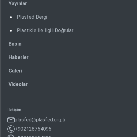
Yayınlar
Plasfed Dergi
Plastikle İle İlgili Doğrular
Basın
Haberler
Galeri
Videolar
İletişim
plasfed@plasfed.org.tr
+902128754095