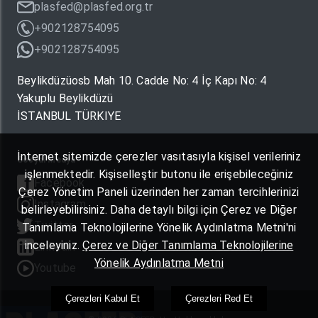
plasfed@plasfed.org.tr
+902128754095
+902128754095
Beylikdüzüosb Mah 10. Cadde No: 4 İç Kapı No: 4
Yakuplu Beylikdüzü
İSTANBUL TÜRKIYE
İnternet sitemizde çerezler vasıtasıyla kişisel verileriniz
Sosyal Medya
işlenmektedir. Kişiselleştir butonu ile erişebileceğiniz
Facebook
Çerez Yönetim Paneli üzerinden her zaman tercihlerinizi
Instagram
belirleyebilirsiniz. Daha detaylı bilgi için Çerez ve Diğer
Twitter
Tanımlama Teknolojilerine Yönelik Aydınlatma Metni'ni
inceleyiniz.
Çerez ve Diğer Tanımlama Teknolojilerine
Linkedin
Yönelik Aydınlatma Metni
Youtube
Çerezleri Kabul Et
Çerezleri Red Et