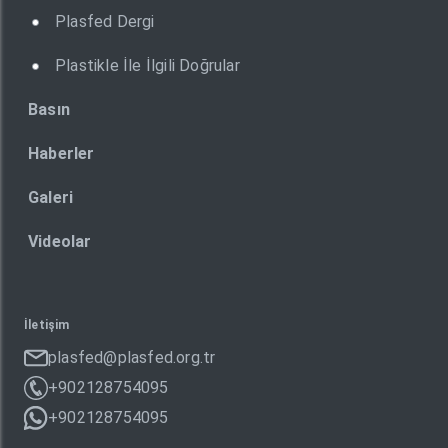
Plasfed Dergi
Plastikle İle İlgili Doğrular
Basın
Haberler
Galeri
Videolar
İletişim
plasfed@plasfed.org.tr
+902128754095
+902128754095