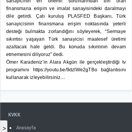
sanayicinin en önemli sorunlarından biri olan
finansmana erişim ve imalat sanayisindeki daralmayı
dile getirdi. Çatı kuruluş PLASFED Başkanı, Türk
sanayicisinin finansmana erişim noktasında yeterli
desteği bulmakta zorlandığını söyleyerek, “Sermaye
sıkıntısı yaşayan Türk sanayicisi maalesef üretimi
azaltacak hale geldi. Bu konuda sıkıntının devam
etmemesini diliyoruz” dedi.
Ömer Karadeniz’in Alara Akgün ile gerçekleştirdiği tv
programını
https://youtu.be/9dzIWe2gTBo
bağlantısını
kullanarak izleyebilirsiniz…
KVKK
>
Anasayfa