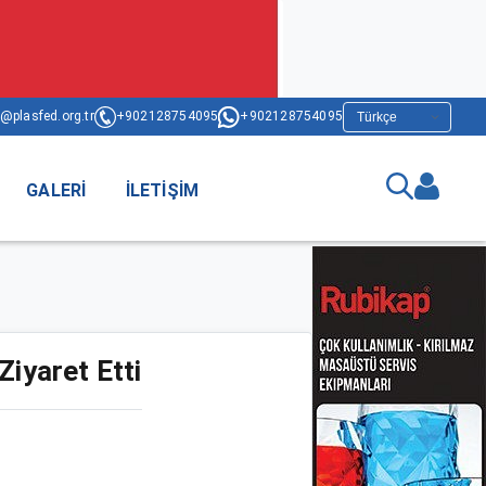
@plasfed.org.tr
+902128754095
+902128754095
GALERI
İLETIŞIM
yaret Etti