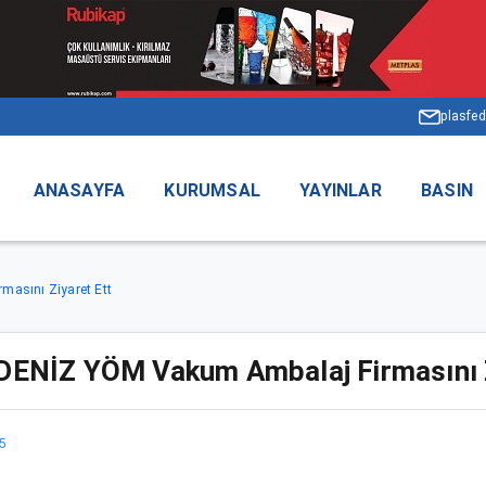
plasfed
ANASAYFA
KURUMSAL
YAYINLAR
BASIN
asını Ziyaret Ett
NİZ YÖM Vakum Ambalaj Firmasını Zi
15