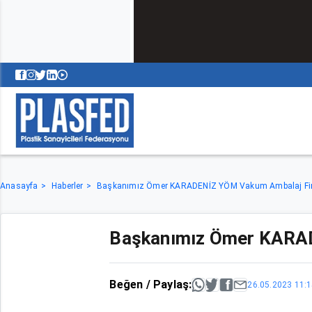
Anasayfa
Haberler
Başkanımız Ömer KARADENİZ YÖM Vakum Ambalaj Firm
Başkanımız Ömer KARADE
Beğen / Paylaş:
26.05.2023 11: