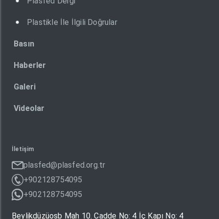
Plasfed Dergi
Plastikle İle İlgili Doğrular
Basın
Haberler
Galeri
Videolar
İletişim
plasfed@plasfed.org.tr
+902128754095
+902128754095
Beylikdüzüosb Mah 10. Cadde No: 4 İç Kapı No: 4