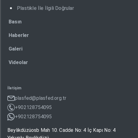
Plastikle İle İlgili Doğrular
Basın
Haberler
Galeri
Videolar
İletişim
plasfed@plasfed.org.tr
+902128754095
+902128754095
Beylikdüzüosb Mah 10. Cadde No: 4 İç Kapı No: 4
Yakuplu Beylikdüzü