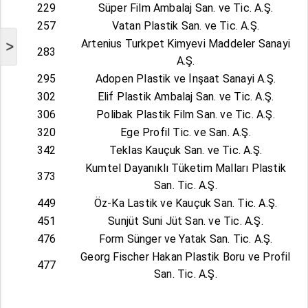
229
Süper Film Ambalaj San. ve Tic. A.Ş.
257
Vatan Plastik San. ve Tic. A.Ş.
Artenius Turkpet Kimyevi Maddeler Sanayi
>
283
A.Ş.
295
Adopen Plastik ve İnşaat Sanayi A.Ş.
302
Elif Plastik Ambalaj San. ve Tic. A.Ş.
306
Polibak Plastik Film San. ve Tic. A.Ş.
320
Ege Profil Tic. ve San. A.Ş.
342
Teklas Kauçuk San. ve Tic. A.Ş.
Kumtel Dayanıklı Tüketim Malları Plastik
373
San. Tic. A.Ş.
449
Öz-Ka Lastik ve Kauçuk San. Tic. A.Ş.
451
Sunjüt Suni Jüt San. ve Tic. A.Ş.
476
Form Sünger ve Yatak San. Tic. A.Ş.
Georg Fischer Hakan Plastik Boru ve Profil
477
San. Tic. A.Ş.