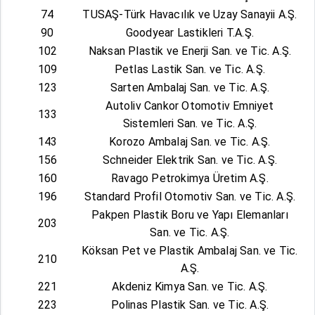
74
TUSAŞ-Türk Havacılık ve Uzay Sanayii A.Ş.
90
Goodyear Lastikleri T.A.Ş.
102
Naksan Plastik ve Enerji San. ve Tic. A.Ş.
109
Petlas Lastik San. ve Tic. A.Ş.
123
Sarten Ambalaj San. ve Tic. A.Ş.
Autoliv Cankor Otomotiv Emniyet
133
Sistemleri San. ve Tic. A.Ş.
143
Korozo Ambalaj San. ve Tic. A.Ş.
156
Schneider Elektrik San. ve Tic. A.Ş.
160
Ravago Petrokimya Üretim A.Ş.
196
Standard Profil Otomotiv San. ve Tic. A.Ş.
Pakpen Plastik Boru ve Yapı Elemanları
203
San. ve Tic. A.Ş.
Köksan Pet ve Plastik Ambalaj San. ve Tic.
210
A.Ş.
221
Akdeniz Kimya San. ve Tic. A.Ş.
223
Polinas Plastik San. ve Tic. A.Ş.