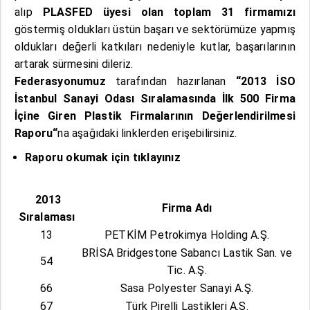
alıp
PLASFED üyesi olan toplam 31 firmamızı
göstermiş oldukları üstün başarı ve sektörümüze yapmış
oldukları değerli katkıları nedeniyle kutlar, başarılarının
artarak sürmesini dileriz.
Federasyonumuz
tarafından hazırlanan
“2013 İSO
İstanbul Sanayi Odası Sıralamasında İlk 500 Firma
İçine Giren Plastik Firmalarının Değerlendirilmesi
Raporu“
na aşağıdaki linklerden erişebilirsiniz.
Raporu okumak için
tıklayınız
2013
Firma Adı
Sıralaması
13
PETKİM Petrokimya Holding A.Ş.
BRİSA Bridgestone Sabancı Lastik San. ve
54
Tic. A.Ş.
66
Sasa Polyester Sanayi A.Ş.
67
Türk Pirelli Lastikleri A.Ş.