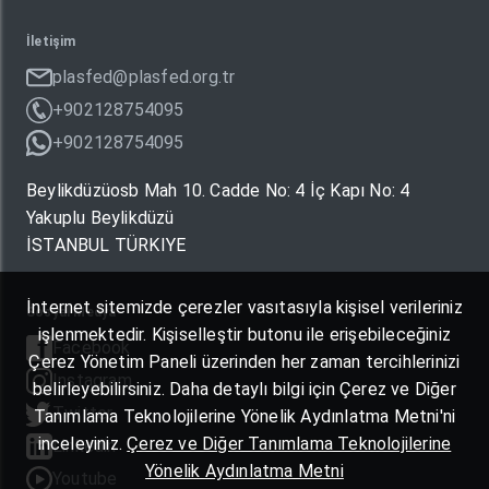
İletişim
plasfed@plasfed.org.tr
+902128754095
+902128754095
Beylikdüzüosb Mah 10. Cadde No: 4 İç Kapı No: 4
Yakuplu Beylikdüzü
İSTANBUL TÜRKIYE
İnternet sitemizde çerezler vasıtasıyla kişisel verileriniz
Sosyal Medya
işlenmektedir. Kişiselleştir butonu ile erişebileceğiniz
Facebook
Çerez Yönetim Paneli üzerinden her zaman tercihlerinizi
Instagram
belirleyebilirsiniz. Daha detaylı bilgi için Çerez ve Diğer
Twitter
Tanımlama Teknolojilerine Yönelik Aydınlatma Metni'ni
inceleyiniz.
Çerez ve Diğer Tanımlama Teknolojilerine
Linkedin
Yönelik Aydınlatma Metni
Youtube