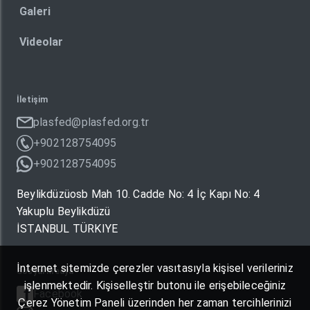
Galeri
Videolar
İletişim
plasfed@plasfed.org.tr
+902128754095
+902128754095
Beylikdüzüosb Mah 10. Cadde No: 4 İç Kapı No: 4
Yakuplu Beylikdüzü
İSTANBUL TÜRKIYE
İnternet sitemizde çerezler vasıtasıyla kişisel verileriniz
Sosyal Medya
işlenmektedir. Kişiselleştir butonu ile erişebileceğiniz
Facebook
Çerez Yönetim Paneli üzerinden her zaman tercihlerinizi