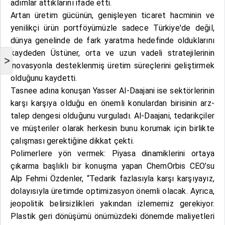
adımlar attıklarını ifade etti.
Artan üretim gücünün, genişleyen ticaret hacminin ve
yenilikçi ürün portföyümüzle sadece Türkiye'de değil,
dünya genelinde de fark yaratma hedefinde olduklarını
kaydeden Üstüner, orta ve uzun vadeli stratejilerinin
>
inovasyonla desteklenmiş üretim süreçlerini geliştirmek
olduğunu kaydetti.
Tasnee adına konuşan Yasser Al-Daajani ise sektörlerinin
karşı karşıya olduğu en önemli konulardan birisinin arz-
talep dengesi olduğunu vurguladı. Al-Daajani, tedarikçiler
ve müşteriler olarak herkesin bunu korumak için birlikte
çalışması gerektiğine dikkat çekti.
Polimerlere yön vermek: Piyasa dinamiklerini ortaya
çıkarma başlıklı bir konuşma yapan ChemOrbis CEO’su
Alp Fehmi Özdenler, “Tedarik fazlasıyla karşı karşıyayız,
dolayısıyla üretimde optimizasyon önemli olacak. Ayrıca,
jeopolitik belirsizlikleri yakından izlememiz gerekiyor.
Plastik geri dönüşümü önümüzdeki dönemde maliyetleri