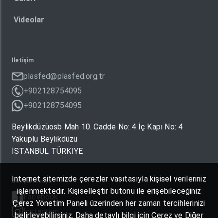
Videolar
İletişim
plasfed@plasfed.org.tr
+902128754095
+902128754095
Beylikdüzüosb Mah 10. Cadde No: 4 İç Kapı No: 4
Yakuplu Beylikdüzü
İSTANBUL TÜRKIYE
İnternet sitemizde çerezler vasıtasıyla kişisel verileriniz
Sosyal Medya
işlenmektedir. Kişiselleştir butonu ile erişebileceğiniz
Facebook
Çerez Yönetim Paneli üzerinden her zaman tercihlerinizi
Instagram
belirleyebilirsiniz. Daha detaylı bilgi için Çerez ve Diğer