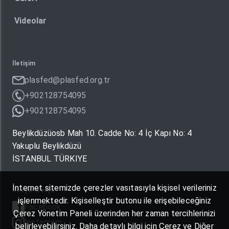
Videolar
İletişim
plasfed@plasfed.org.tr
+902128754095
+902128754095
Beylikdüzüosb Mah 10. Cadde No: 4 İç Kapı No: 4
Yakuplu Beylikdüzü
İSTANBUL TÜRKIYE
İnternet sitemizde çerezler vasıtasıyla kişisel verileriniz
Sosyal Medya
işlenmektedir. Kişiselleştir butonu ile erişebileceğiniz
Facebook
Çerez Yönetim Paneli üzerinden her zaman tercihlerinizi
Instagram
belirleyebilirsiniz. Daha detaylı bilgi için Çerez ve Diğer