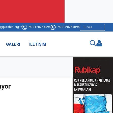
@plasfed.org.tr
+902128754095
+902128754095
GALERI
İLETIŞIM
ıyor