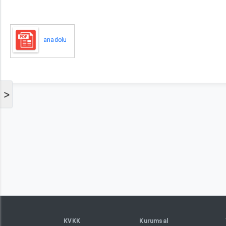
anadolu
>
KVKK
Kurumsal