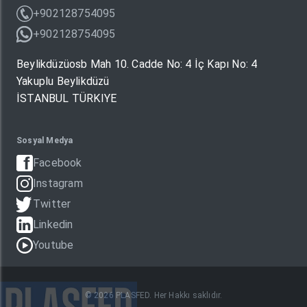
+902128754095
+902128754095
Beylikdüzüosb Mah 10. Cadde No: 4 İç Kapı No: 4
Yakuplu Beylikdüzü
İSTANBUL TÜRKIYE
Sosyal Medya
Facebook
Instagram
Twitter
Linkedin
Youtube
© 2026 PLASFED. Her Hakkı saklıdır.