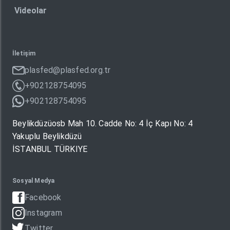
Videolar
İletişim
plasfed@plasfed.org.tr
+902128754095
+902128754095
Beylikdüzüosb Mah 10. Cadde No: 4 İç Kapı No: 4
Yakuplu Beylikdüzü
İSTANBUL TÜRKIYE
Sosyal Medya
Facebook
Instagram
Twitter