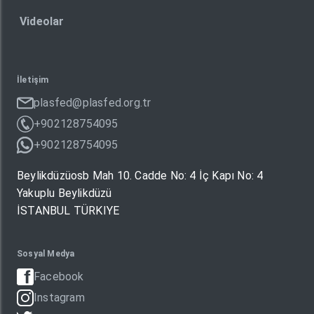
Videolar
İletişim
plasfed@plasfed.org.tr
+902128754095
+902128754095
Beylikdüzüosb Mah 10. Cadde No: 4 İç Kapı No: 4
Yakuplu Beylikdüzü
İSTANBUL TÜRKIYE
Sosyal Medya
Facebook
Instagram