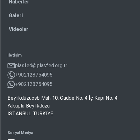
Haberler
Galeri
Videolar
İletişim
plasfed@plasfed.org.tr
+902128754095
+902128754095
Beylikdüzüosb Mah 10. Cadde No: 4 İç Kapı No: 4
Yakuplu Beylikdüzü
İSTANBUL TÜRKIYE
Sosyal Medya