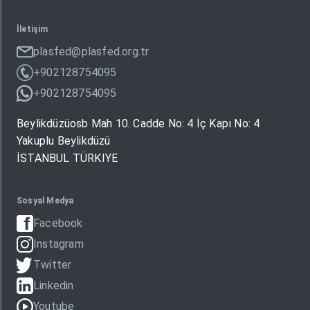
İletişim
plasfed@plasfed.org.tr
+902128754095
+902128754095
Beylikdüzüosb Mah 10. Cadde No: 4 İç Kapı No: 4
Yakuplu Beylikdüzü
İSTANBUL TÜRKIYE
Sosyal Medya
Facebook
Instagram
Twitter
Linkedin
Youtube