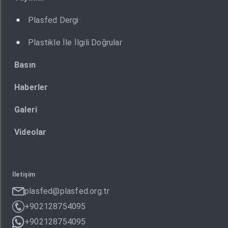
Plasfed Dergi
Plastikle İle İlgili Doğrular
Basın
Haberler
Galeri
Videolar
İletişim
plasfed@plasfed.org.tr
+902128754095
+902128754095