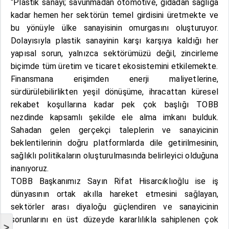
“Plastik sanayi; savunmadan otomotive, gıdadan sağlığa
kadar hemen her sektörün temel girdisini üretmekte ve
bu yönüyle ülke sanayisinin omurgasını oluşturuyor.
Dolayısıyla plastik sanayinin karşı karşıya kaldığı her
yapısal sorun, yalnızca sektörümüzü değil, zincirleme
biçimde tüm üretim ve ticaret ekosistemini etkilemekte.
Finansmana erişimden enerji maliyetlerine,
sürdürülebilirlikten yeşil dönüşüme, ihracattan küresel
rekabet koşullarına kadar pek çok başlığı TOBB
nezdinde kapsamlı şekilde ele alma imkanı bulduk.
Sahadan gelen gerçekçi taleplerin ve sanayicinin
beklentilerinin doğru platformlarda dile getirilmesinin,
sağlıklı politikaların oluşturulmasında belirleyici olduğuna
inanıyoruz.
TOBB Başkanımız Sayın Rifat Hisarcıklıoğlu ise iş
dünyasının ortak akılla hareket etmesini sağlayan,
sektörler arası diyaloğu güçlendiren ve sanayicinin
sorunlarını en üst düzeyde kararlılıkla sahiplenen çok
>