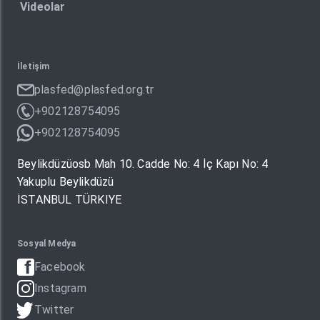
Videolar
İletişim
plasfed@plasfed.org.tr
+902128754095
+902128754095
Beylikdüzüosb Mah 10. Cadde No: 4 İç Kapı No: 4
Yakuplu Beylikdüzü
İSTANBUL TÜRKIYE
Sosyal Medya
Facebook
Instagram
Twitter