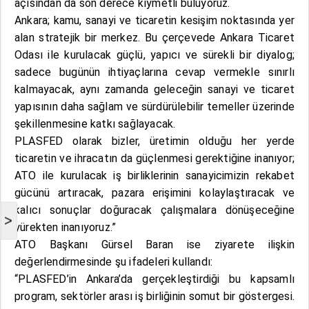
açısından da son derece kıymetli buluyoruz.
Ankara; kamu, sanayi ve ticaretin kesişim noktasında yer
alan stratejik bir merkez. Bu çerçevede Ankara Ticaret
Odası ile kurulacak güçlü, yapıcı ve sürekli bir diyalog;
sadece bugünün ihtiyaçlarına cevap vermekle sınırlı
kalmayacak, aynı zamanda geleceğin sanayi ve ticaret
yapısının daha sağlam ve sürdürülebilir temeller üzerinde
şekillenmesine katkı sağlayacak.
PLASFED olarak bizler, üretimin olduğu her yerde
ticaretin ve ihracatın da güçlenmesi gerektiğine inanıyor;
ATO ile kurulacak iş birliklerinin sanayicimizin rekabet
gücünü artıracak, pazara erişimini kolaylaştıracak ve
kalıcı sonuçlar doğuracak çalışmalara dönüşeceğine
>
yürekten inanıyoruz.”
ATO Başkanı Gürsel Baran ise ziyarete ilişkin
değerlendirmesinde şu ifadeleri kullandı:
“PLASFED’in Ankara’da gerçekleştirdiği bu kapsamlı
program, sektörler arası iş birliğinin somut bir göstergesi.