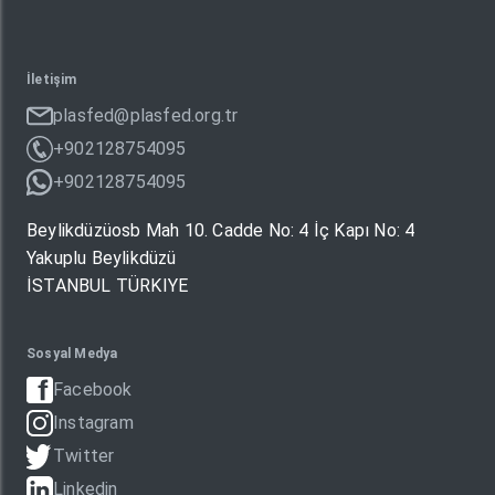
İletişim
plasfed@plasfed.org.tr
+902128754095
+902128754095
Beylikdüzüosb Mah 10. Cadde No: 4 İç Kapı No: 4
Yakuplu Beylikdüzü
İSTANBUL TÜRKIYE
Sosyal Medya
Facebook
Instagram
Twitter
Linkedin