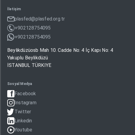
İletişim
plasfed@plasfed.org.tr
+902128754095
+902128754095
Beylikdüzüosb Mah 10. Cadde No: 4 İç Kapı No: 4
Yakuplu Beylikdüzü
İSTANBUL TÜRKIYE
Sosyal Medya
Facebook
Instagram
Twitter
Linkedin
Youtube