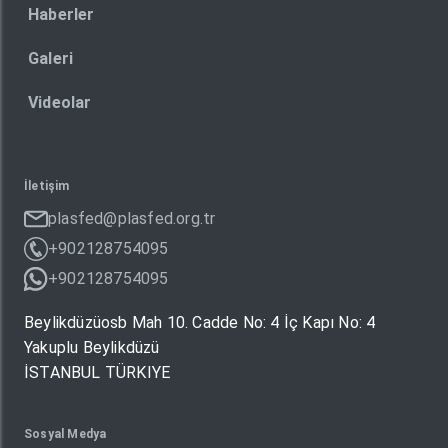
Haberler
Galeri
Videolar
İletişim
plasfed@plasfed.org.tr
+902128754095
+902128754095
Beylikdüzüosb Mah 10. Cadde No: 4 İç Kapı No: 4
Yakuplu Beylikdüzü
İSTANBUL TÜRKIYE
Sosyal Medya