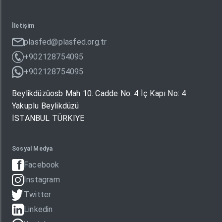
İletişim
plasfed@plasfed.org.tr
+902128754095
+902128754095
Beylikdüzüosb Mah 10. Cadde No: 4 İç Kapı No: 4
Yakuplu Beylikdüzü
İSTANBUL TÜRKIYE
Sosyal Medya
Facebook
Instagram
Twitter
Linkedin