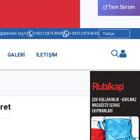
Tam Sürüm
@plasfed.org.tr
+902128754095
+902128754095
GALERI
İLETIŞIM
ret