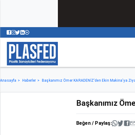
Anasayfa
Haberler
Başkanımız Ömer KARADENİZ'den Ekin Makina'ya Ziya
Başkanımız Öme
Beğen / Paylaş: