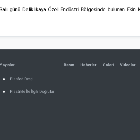
 günü Deliklikaya Özel Endüstri Bölgesinde bulunan Ekin Ma
Yayınlar
Basın
Haberler
Galeri
Videolar
Plasfed Dergi
Plastikle İle İlgili Doğrular