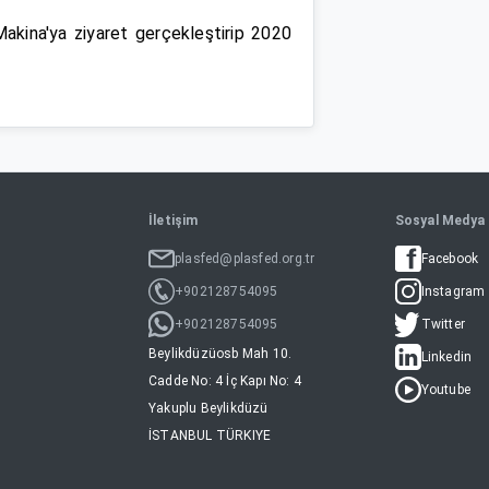
kina'ya ziyaret gerçekleştirip 2020
İletişim
Sosyal Medya
plasfed@plasfed.org.tr
Facebook
+902128754095
Instagram
+902128754095
Twitter
Beylikdüzüosb Mah 10.
Linkedin
Cadde No: 4 İç Kapı No: 4
Youtube
Yakuplu Beylikdüzü
İSTANBUL TÜRKIYE