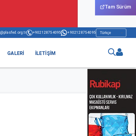
Tam Sürüm
@plasfed.org.tr
+902128754095
+902128754095
GALERI
İLETIŞIM