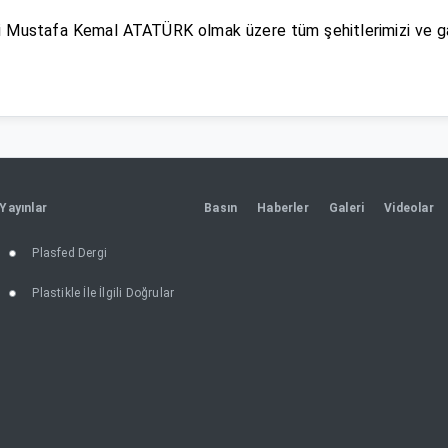
i Mustafa Kemal ATATÜRK olmak üzere tüm şehitlerimizi ve gaz
Yayınlar
Basın
Haberler
Galeri
Videolar
Plasfed Dergi
Plastikle İle İlgili Doğrular