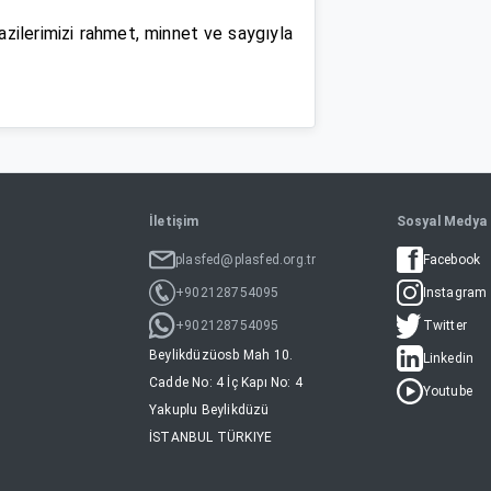
ilerimizi rahmet, minnet ve saygıyla
İletişim
Sosyal Medya
plasfed@plasfed.org.tr
Facebook
+902128754095
Instagram
+902128754095
Twitter
Beylikdüzüosb Mah 10.
Linkedin
Cadde No: 4 İç Kapı No: 4
Youtube
Yakuplu Beylikdüzü
İSTANBUL TÜRKIYE