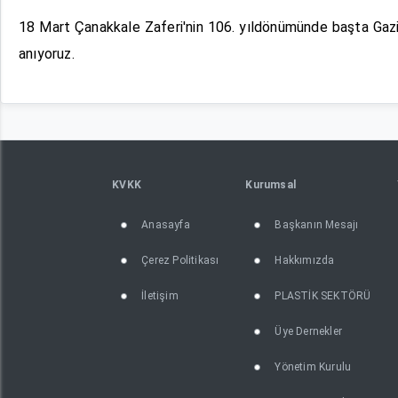
18 Mart Çanakkale Zaferi'nin 106. yıldönümünde başta Gaz
anıyoruz.
KVKK
Kurumsal
Anasayfa
Başkanın Mesajı
Çerez Politikası
Hakkımızda
İletişim
PLASTİK SEKTÖRÜ
Üye Dernekler
Yönetim Kurulu