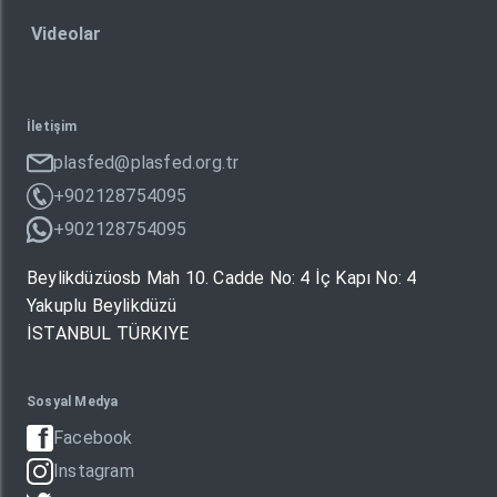
Videolar
İletişim
plasfed@plasfed.org.tr
+902128754095
+902128754095
Beylikdüzüosb Mah 10. Cadde No: 4 İç Kapı No: 4
Yakuplu Beylikdüzü
İSTANBUL TÜRKIYE
Sosyal Medya
Facebook
Instagram