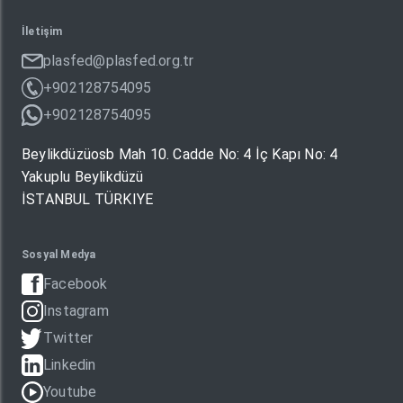
İletişim
plasfed@plasfed.org.tr
+902128754095
+902128754095
Beylikdüzüosb Mah 10. Cadde No: 4 İç Kapı No: 4
Yakuplu Beylikdüzü
İSTANBUL TÜRKIYE
Sosyal Medya
Facebook
Instagram
Twitter
Linkedin
Youtube