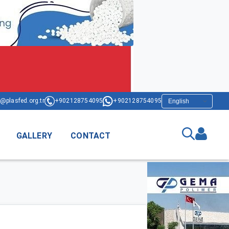
@plasfed.org.tr
+902128754095
+902128754095
GALLERY
CONTACT