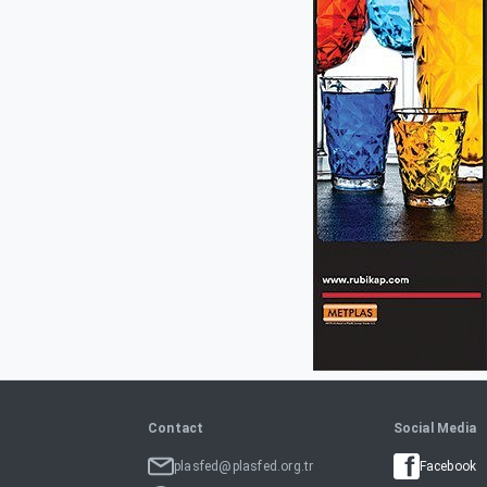
Contact
Social Media
plasfed@plasfed.org.tr
Facebook